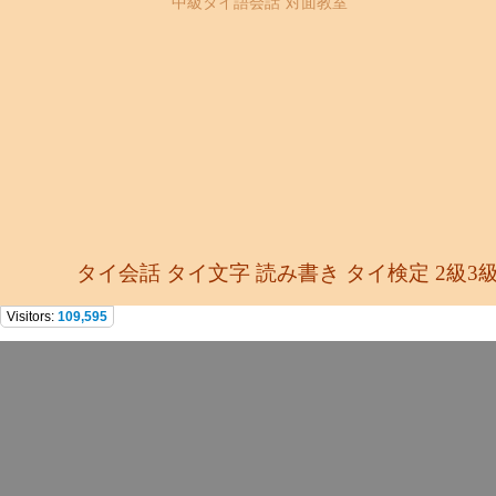
中級タイ語会話 対面教室
タイ会話 タイ文字 読み書き タイ検定 2級3
Visitors:
109,595