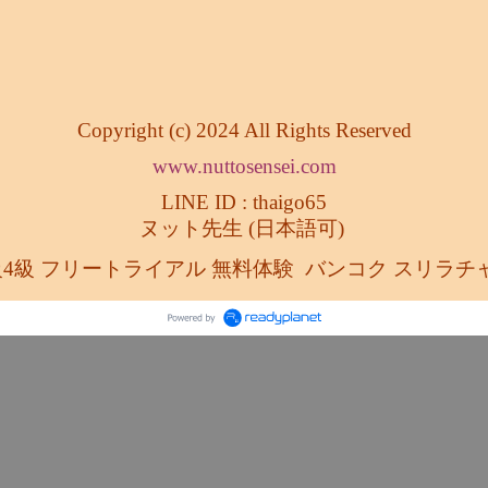
Copyright (c) 2024 All Rights Reserved
www.nuttosensei.com
LINE ID : thaigo65
ヌット先生 (日本語可)
級4級 フリートライアル 無料体験
バンコク スリラチャ