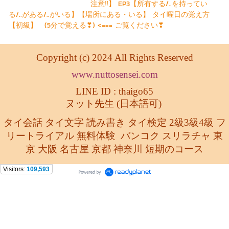
注意‼】 EP3【所有する/..を持ってい
る/..がある/..がいる】【場所にある・いる】 タイ曜日の覚え方
【初級】 (5分で覚える❣) <=== ご覧ください❣
Copyright (c) 2024 All Rights Reserved
www.nuttosensei.com
LINE ID : thaigo65
ヌット先生 (日本語可)
タイ会話 タイ文字 読み書き タイ検定 2級3級4級 フ
リートライアル 無料体験
バンコク スリラチャ 東
京 大阪 名古屋 京都 神奈川
短期のコース
Visitors:
109,593