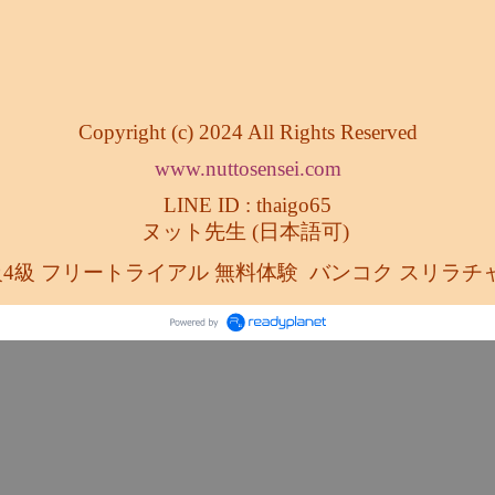
Copyright (c) 2024 All Rights Reserved
www.nuttosensei.com
LINE ID : thaigo65
ヌット先生 (日本語可)
級4級 フリートライアル 無料体験
バンコク スリラチャ