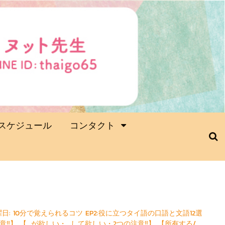
スケジュール
コンタクト
日: 10分で覚えられるコツ EP2:役に立つタイ語の口語と文語12選
意‼】 【...が欲しい・...して欲しい・2つの注意‼】 【所有する/..