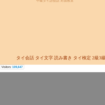
中級タイ語会話 対面教室
タイ会話 タイ文字 読み書き タイ検定 2級3
Visitors:
109,647